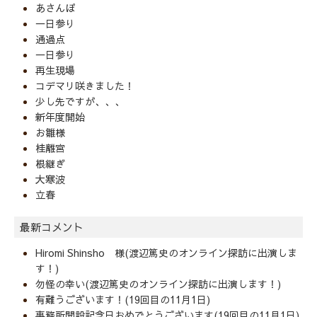
あさんぽ
一日参り
通過点
一日参り
再生現場
コデマリ咲きました！
少し先ですが、、、
新年度開始
お雛様
桂離宮
根継ぎ
大寒波
立春
最新コメント
Hiromi Shinsho 様(渡辺篤史のオンライン探訪に出演しま
す！)
勿怪の幸い(渡辺篤史のオンライン探訪に出演します！)
有難うございます！(19回目の11月1日)
事務所開設記念日おめでとうございます(19回目の11月1日)