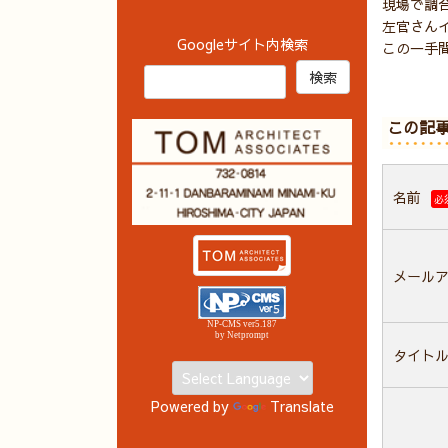
現場で調
左官さん
Googleサイト内検索
この一手
この記
名前
必
メール
NP-CMS ver5.187
by Netprompt
タイト
Powered by
Translate