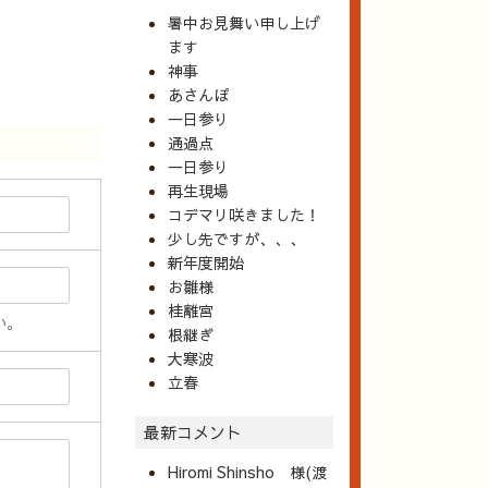
暑中お見舞い申し上げ
ます
神事
あさんぽ
一日参り
通過点
一日参り
再生現場
コデマリ咲きました！
少し先ですが、、、
新年度開始
お雛様
桂離宮
い。
根継ぎ
大寒波
立春
最新コメント
Hiromi Shinsho 様(渡