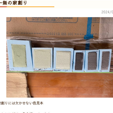
一無の家創り
2024/0
家創りには欠かせない色見本