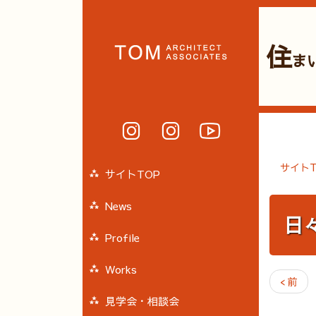
住
ま
サイトT
サイトTOP
News
日
Profile
Works
< 前
見学会・相談会