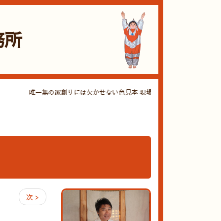
務所
唯一無の家創りには欠かせない色見本 現場で調合しここだけの色を練
次 >