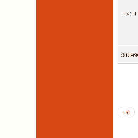
コメン
添付画
< 前