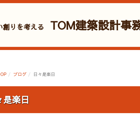
TOM建築設計事
い創りを考える
OP
ブログ
日々是楽日
々是楽日