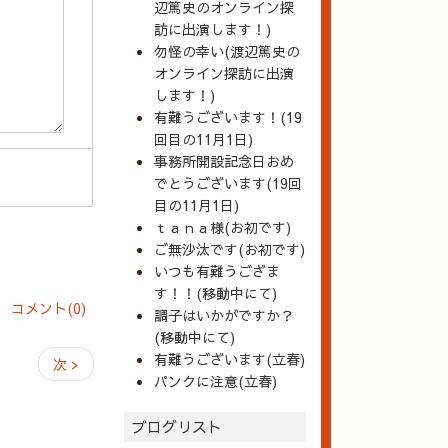
辺篤史のオンライン探
訪に出演します！)
勿怪の幸い(渡辺篤史の
オンライン探訪に出演
します！)
有難うございます！(19
回目の11月1日)
事務所開設記念日おめ
でとうございます(19回
目の11月1日)
ｔａｎａ様(お初です)
ご無沙汰です(お初です)
いつも有難うござま
す！！(移動中にて)
コメント(0)
調子はいかがですか？
(移動中にて)
有難うございます(立春)
次 >
パンクに注意(立春)
ブログリスト