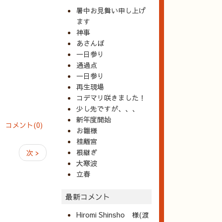
暑中お見舞い申し上げ
ます
神事
あさんぽ
一日参り
通過点
一日参り
再生現場
コデマリ咲きました！
少し先ですが、、、
新年度開始
コメント(0)
お雛様
桂離宮
根継ぎ
次 >
大寒波
立春
最新コメント
Hiromi Shinsho 様(渡