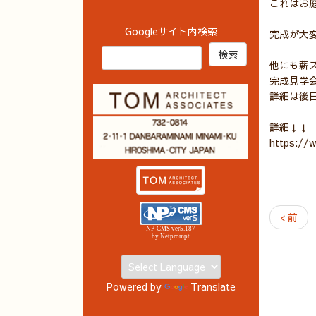
これはお
Googleサイト内検索
完成が大
他にも薪
完成見学
詳細は後
詳細↓↓
https://
< 前
NP-CMS ver5.187
by Netprompt
Powered by
Translate