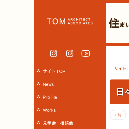
住
ま
サイトT
サイトTOP
News
日
Profile
Works
< 前
見学会・相談会