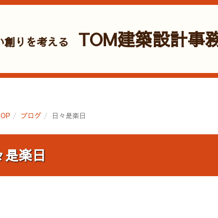
TOM建築設計事
い創りを考える
OP
ブログ
日々是楽日
々是楽日