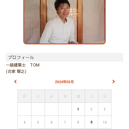
プロフィール
一級建築士 TOM
(古家 智之)
2024年03月
月
火
水
木
金
土
日
1
2
3
4
5
6
7
8
9
10