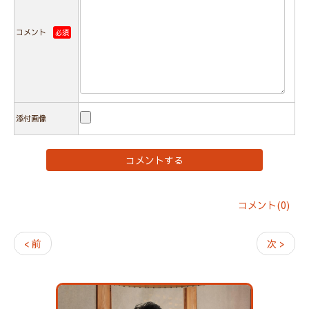
コメント
必須
添付画像
コメント(0)
< 前
次 >