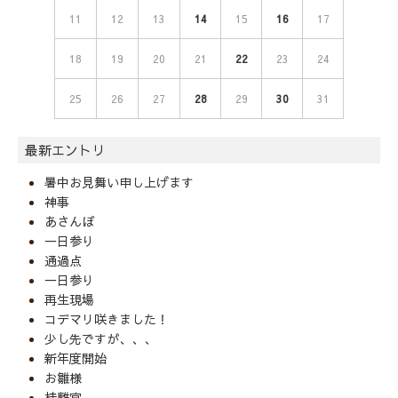
11
12
13
14
15
16
17
18
19
20
21
22
23
24
25
26
27
28
29
30
31
最新エントリ
暑中お見舞い申し上げます
神事
あさんぽ
一日参り
通過点
一日参り
再生現場
コデマリ咲きました！
少し先ですが、、、
新年度開始
お雛様
桂離宮