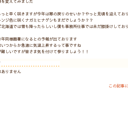
像を変えてみました
もっと早く咲きますが今年は寒の戻りのせいか？やっと見頃を迎えてお
レンジ色に咲くナガミヒナゲシもまだでしょうか？？
ば北海道では雪も降ったらしいし僕も事務所仕事では未だ膝掛けしてお
昨年同様酷暑になるとの予報が出ております
はいつからか急激に気温上昇するって事ですね
が難しいですが皆さま気を付けて参りましょう！！
ト
はありません
この記事