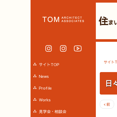
住
ま
サイトT
サイトTOP
News
日
Profile
Works
< 前
見学会・相談会