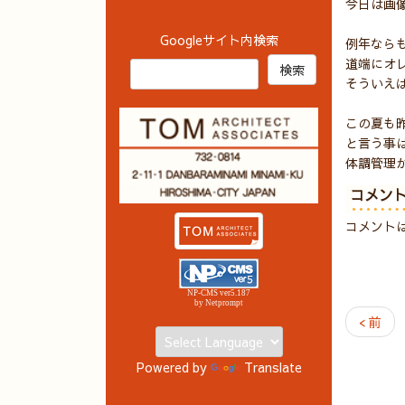
今日は画
Googleサイト内検索
例年なら
道端にオ
そういえ
この夏も
と言う事
体調管理
コメン
コメント
NP-CMS ver5.187
by Netprompt
< 前
Powered by
Translate