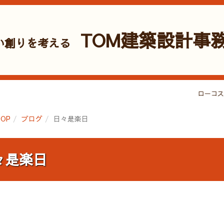
TOM建築設計事
い創りを考える
ローコスト
OP
ブログ
日々是楽日
々是楽日