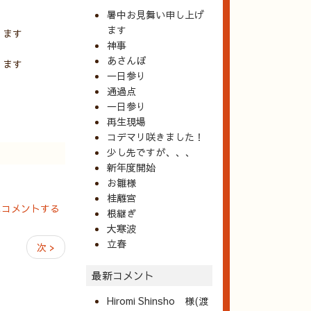
暑中お見舞い申し上げ
ます
ります
神事
あさんぽ
ります
一日参り
通過点
一日参り
再生現場
コデマリ咲きました！
少し先ですが、、、
新年度開始
お雛様
桂離宮
にコメントする
根継ぎ
大寒波
立春
次 >
最新コメント
Hiromi Shinsho 様(渡