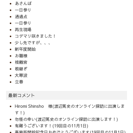
あさんぽ
一日参り
通過点
一日参り
再生現場
コデマリ咲きました！
少し先ですが、、、
新年度開始
お雛様
桂離宮
根継ぎ
大寒波
立春
最新コメント
Hiromi Shinsho 様(渡辺篤史のオンライン探訪に出演しま
す！)
勿怪の幸い(渡辺篤史のオンライン探訪に出演します！)
有難うございます！(19回目の11月1日)
事務所開設記念日おめでとうございます(19回目の11月1日)