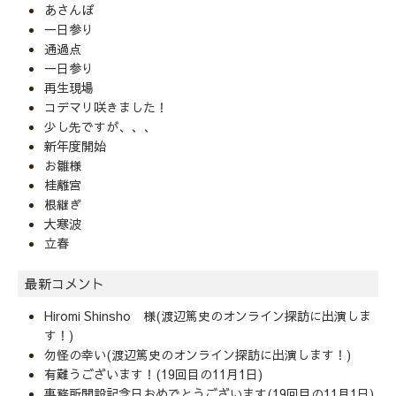
あさんぽ
一日参り
通過点
一日参り
再生現場
コデマリ咲きました！
少し先ですが、、、
新年度開始
お雛様
桂離宮
根継ぎ
大寒波
立春
最新コメント
Hiromi Shinsho 様(渡辺篤史のオンライン探訪に出演しま
す！)
勿怪の幸い(渡辺篤史のオンライン探訪に出演します！)
有難うございます！(19回目の11月1日)
事務所開設記念日おめでとうございます(19回目の11月1日)