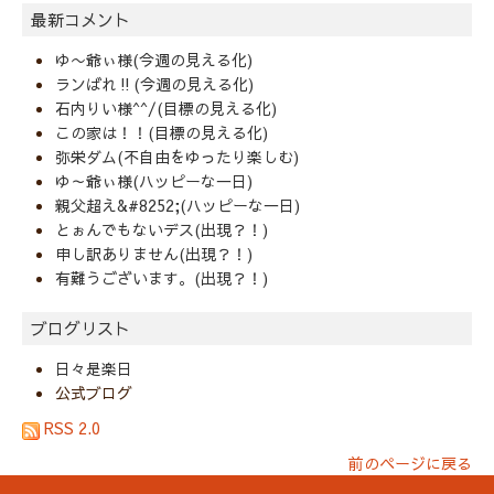
最新コメント
ゆ〜爺ぃ様(今週の見える化)
ランばれ‼️(今週の見える化)
石内りい様^^/(目標の見える化)
この家は！！(目標の見える化)
弥栄ダム(不自由をゆったり楽しむ)
ゆ～爺ぃ様(ハッピーな一日)
親父超え&#8252;(ハッピーな一日)
とぉんでもないデス(出現？！)
申し訳ありません(出現？！)
有難うございます。(出現？！)
ブログリスト
日々是楽日
公式ブログ
RSS 2.0
前のページに戻る