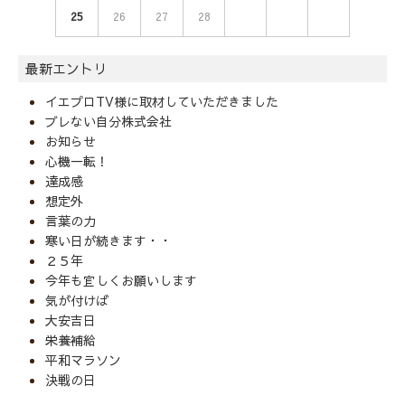
25
26
27
28
最新エントリ
イエプロTV様に取材していただきました
ブレない自分株式会社
お知らせ
心機一転！
達成感
想定外
言葉の力
寒い日が続きます・・
２５年
今年も宜しくお願いします
気が付けば
大安吉日
栄養補給
平和マラソン
決戦の日