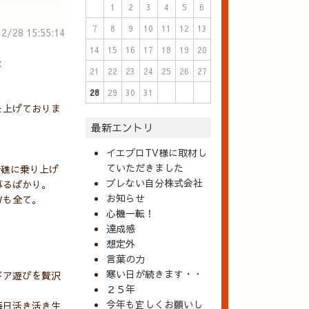
1
2
3
4
5
6
7
8
9
10
11
12
13
2/28 15:55:14
14
15
16
17
18
19
20
と
21
22
23
24
25
26
27
28
29
30
31
を上げておりま
最新エントリ
イエプロTV様に取材し
ていただきました
暗礁に乗り上げ
ブレない自分株式会社
募るばかり。
お知らせ
Ｗも全て。
心機一転！
達成感
想定外
言葉の力
寒い日が続きます・・
ドア遊びを贅沢
２５年
今年も宜しくお願いし
毎日活き活き生