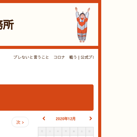
務所
ブレないと言うこと コロナ 戦う | 公式ブログ | ローコスト住
2020年12月
次 >
月
火
水
木
金
土
日