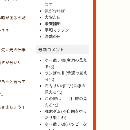
ます
気が付けば
大安吉日
休暇があるのだ
栄養補給
平和マラソン
か？？
決戦の日
最新コメント
一気に元の仕事
ゆ〜爺ぃ様(今週の見え
切さが分かり
る化)
ランばれ‼️(今週の見え
る化)
だろうと言って
石内りい様^^/(目標の
見える化)
す。
この家は！！(目標の見
える化)
行きましょう！
弥栄ダム(不自由をゆっ
たり楽しむ)
ゆ～爺ぃ様(ハッピーな