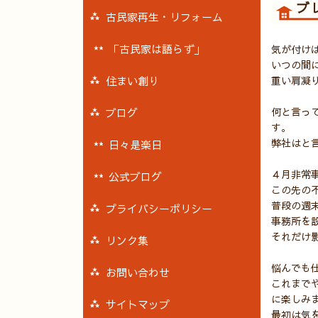
ブ
古民家再生・リフォーム
「古民家は語らず」
気が付け
いつの間
住まい創り
重い肩凝
何と言っ
ブログ
す。
弊社はと
日々是楽日
４月非常
公式ブログ
この先の
普段の週
プライバシーポリシー
事務所を
それだけ
リンク集
悩んでも
お問い合わせ
これまで
に楽しみ
サイトマップ
最初は気