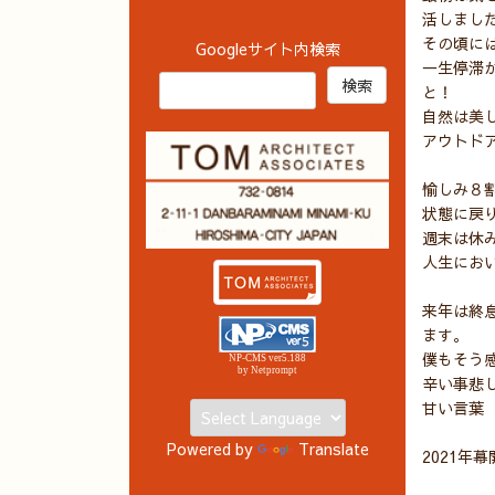
活しまし
その頃に
Googleサイト内検索
一生停滞
と！
自然は美
アウトド
愉しみ８
状態に戻
週末は休
人生にお
来年は終
ます。
僕もそう
NP-CMS ver5.188
by Netprompt
辛い事悲
甘い言葉
Powered by
Translate
2021