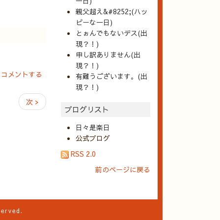
一日)
親父超え&#8252;(ハッ
ピーな一日)
とぉんでもないデス(出
現？！)
申し訳ありません(出
現？！)
にコメントする
有難うございます。(出
現？！)
次 >
ブログリスト
日々是楽日
公式ブログ
RSS 2.0
前のページに戻る
served.