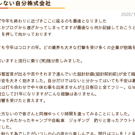
レない自分株式会社
2020/1
ば今年も終わりに近づきここに座るのも最後となりました
にかブログから遠ざかってしまってますが最後なら何か記録しておこう
りを押して向かっております
ても今年はコロナの年。どの業界も大きな打撃を受け多くの企業が悲鳴
言いますと流行に乗り(笑)随分苦しみました。
事態宣言が出るや否やそれまで進んでいた設計計画(設計契約前)が全て
不安を大きく抱きました。自分だけではないと分かってはいても不安は
末は打ち合わせで中々休む事も出来ませんが土日祭日と全てフリー。Ｇ
設立して21年になりますがこんな経験はありません。
影響を受けたと言えます。
仕方ないので皆さんと同様ゆっくり時間を遣ってみることにしました。
やってみたかったキャンプや自転車 ジョギング 釣りと言ったアウト
ました。
を紛らす為でしたがいつしか心の底から楽しんでる。明日はコレを！と