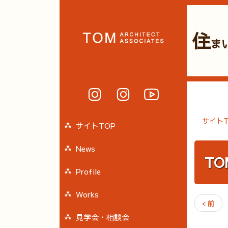
住
ま
サイトT
サイトTOP
News
T
Profile
Works
< 前
見学会・相談会