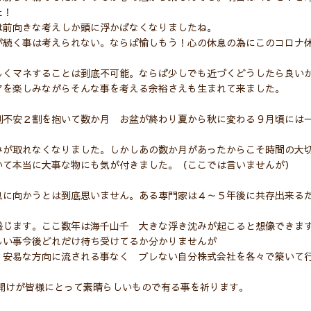
た！
は前向きな考えしか頭に浮かばなくなりましたね。
が続く事は考えられない。ならば愉しもう！心の休息の為にこのコロナ
しくマネすることは到底不可能。ならば少しでも近づくどうしたら良い
アを楽しみながらそんな事を考える余裕さえも生まれて来ました。
割不安２割を抱いて数か月 お盆が終わり夏から秋に変わる９月頃には
り
みが取れなくなりました。しかしあの数か月があったからこそ時間の大
いて本当に大事な物にも気が付きました。（ここでは言いませんが）
息に向かうとは到底思いません。ある専門家は４～５年後に共存出来る
感じます。ここ数年は海千山千 大きな浮き沈みが起こると想像できま
しい事今後どれだけ待ち受けてるか分かりませんが
 安易な方向に流される事なく ブレない自分株式会社を各々で築いて
年幕開けが皆様にとって素晴らしいもので有る事を祈ります。