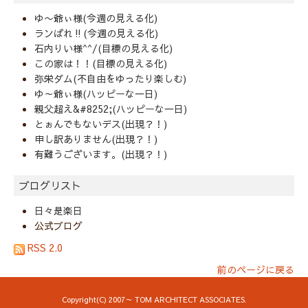
ゆ〜爺ぃ様(今週の見える化)
ランばれ‼️(今週の見える化)
石内りい様^^/(目標の見える化)
この家は！！(目標の見える化)
弥栄ダム(不自由をゆったり楽しむ)
ゆ～爺ぃ様(ハッピーな一日)
親父超え&#8252;(ハッピーな一日)
とぉんでもないデス(出現？！)
申し訳ありません(出現？！)
有難うございます。(出現？！)
ブログリスト
日々是楽日
公式ブログ
RSS 2.0
前のページに戻る
Copyright(C) 2007～ TOM ARCHITECT ASSOCIATES.