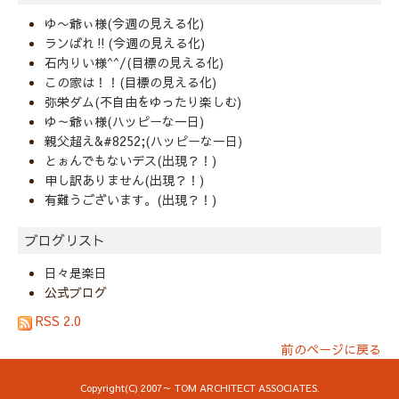
ゆ〜爺ぃ様(今週の見える化)
ランばれ‼️(今週の見える化)
石内りい様^^/(目標の見える化)
この家は！！(目標の見える化)
弥栄ダム(不自由をゆったり楽しむ)
ゆ～爺ぃ様(ハッピーな一日)
親父超え&#8252;(ハッピーな一日)
とぉんでもないデス(出現？！)
申し訳ありません(出現？！)
有難うございます。(出現？！)
ブログリスト
日々是楽日
公式ブログ
RSS 2.0
前のページに戻る
Copyright(C) 2007～ TOM ARCHITECT ASSOCIATES.