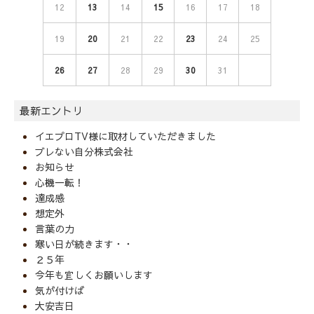
12
13
14
15
16
17
18
19
20
21
22
23
24
25
26
27
28
29
30
31
最新エントリ
イエプロTV様に取材していただきました
ブレない自分株式会社
お知らせ
心機一転！
達成感
想定外
言葉の力
寒い日が続きます・・
２５年
今年も宜しくお願いします
気が付けば
大安吉日