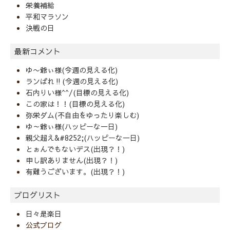
栄養補給
平和マラソン
決戦の日
最新コメント
ゆ〜爺ぃ様(今週の見える化)
ランばれ‼️(今週の見える化)
石内りい様^^/(目標の見える化)
この家は！！(目標の見える化)
弥栄ダム(不自由をゆったり楽しむ)
ゆ～爺ぃ様(ハッピーな一日)
親父超え&#8252;(ハッピーな一日)
とぉんでもないデス(出現？！)
申し訳ありません(出現？！)
有難うございます。(出現？！)
ブログリスト
日々是楽日
公式ブログ