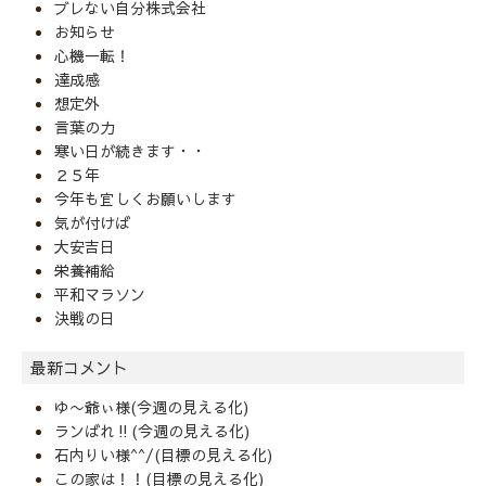
ブレない自分株式会社
お知らせ
心機一転！
達成感
想定外
言葉の力
寒い日が続きます・・
２５年
今年も宜しくお願いします
気が付けば
大安吉日
栄養補給
平和マラソン
決戦の日
最新コメント
ゆ〜爺ぃ様(今週の見える化)
ランばれ‼️(今週の見える化)
石内りい様^^/(目標の見える化)
この家は！！(目標の見える化)