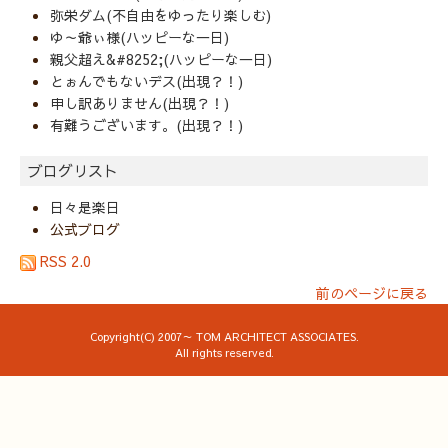
弥栄ダム(不自由をゆったり楽しむ)
ゆ～爺ぃ様(ハッピーな一日)
親父超え&#8252;(ハッピーな一日)
とぉんでもないデス(出現？！)
申し訳ありません(出現？！)
有難うございます。(出現？！)
ブログリスト
日々是楽日
公式ブログ
RSS 2.0
前のページに戻る
Copyright(C) 2007～ TOM ARCHITECT ASSOCIATES.
All rights reserved.