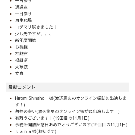
一日参り
通過点
一日参り
再生現場
コデマリ咲きました！
少し先ですが、、、
新年度開始
お雛様
桂離宮
根継ぎ
大寒波
立春
最新コメント
Hiromi Shinsho 様(渡辺篤史のオンライン探訪に出演しま
す！)
勿怪の幸い(渡辺篤史のオンライン探訪に出演します！)
有難うございます！(19回目の11月1日)
事務所開設記念日おめでとうございます(19回目の11月1日)
ｔａｎａ様(お初です)