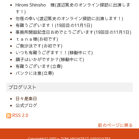
Hiromi Shinsho 様(渡辺篤史のオンライン探訪に出演しま
す！)
勿怪の幸い(渡辺篤史のオンライン探訪に出演します！)
有難うございます！(19回目の11月1日)
事務所開設記念日おめでとうございます(19回目の11月1日)
ｔａｎａ様(お初です)
ご無沙汰です(お初です)
いつも有難うござます！！(移動中にて)
調子はいかがですか？(移動中にて)
有難うございます(立春)
パンクに注意(立春)
ブログリスト
日々是楽日
公式ブログ
RSS 2.0
前のページに戻る
Copyright(C) 2007～ TOM ARCHITECT ASSOCIATES.