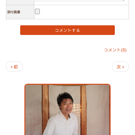
添付画像
コメント(0)
< 前
次 >