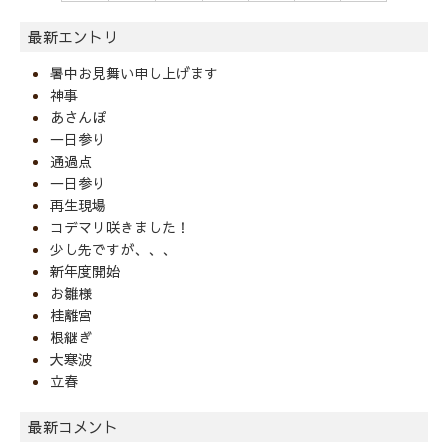
最新エントリ
暑中お見舞い申し上げます
神事
あさんぽ
一日参り
通過点
一日参り
再生現場
コデマリ咲きました！
少し先ですが、、、
新年度開始
お雛様
桂離宮
根継ぎ
大寒波
立春
最新コメント