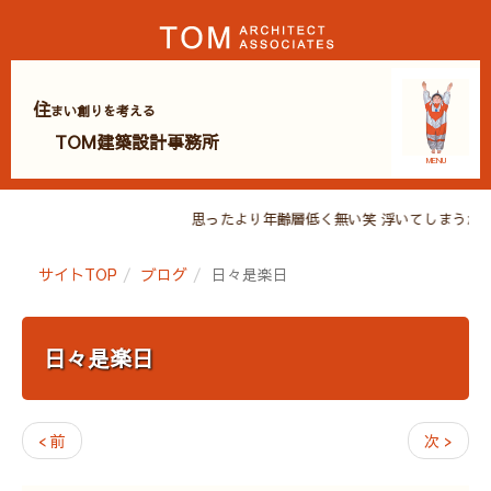
住
まい創りを考える
TOM建築設計事務所
MENU
思ったより年齢層低く無い笑 浮いてしまうかと
サイトTOP
ブログ
日々是楽日
日々是楽日
< 前
次 >