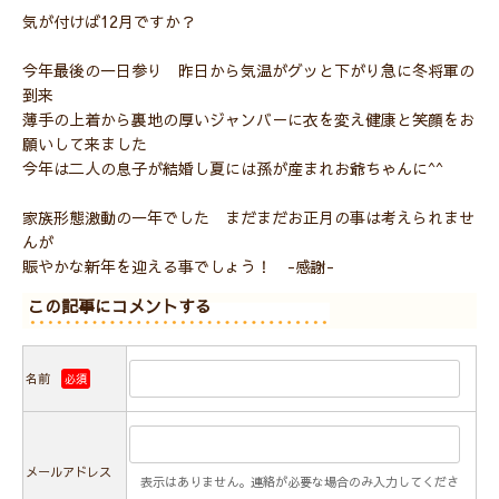
気が付けば12月ですか？
今年最後の一日参り 昨日から気温がグッと下がり急に冬将軍の
到来
薄手の上着から裏地の厚いジャンバ－に衣を変え健康と笑顔をお
願いして来ました
今年は二人の息子が結婚し夏には孫が産まれお爺ちゃんに^^
家族形態激動の一年でした まだまだお正月の事は考えられませ
んが
賑やかな新年を迎える事でしょう！ -感謝-
この記事にコメントする
名前
必須
メールアドレス
表示はありません。連絡が必要な場合のみ入力してくださ