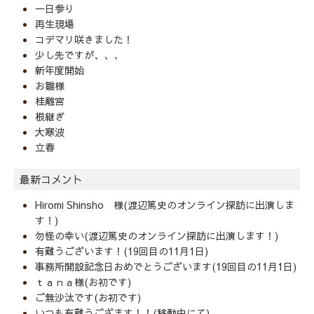
一日参り
再生現場
コデマリ咲きました！
少し先ですが、、、
新年度開始
お雛様
桂離宮
根継ぎ
大寒波
立春
最新コメント
Hiromi Shinsho 様(渡辺篤史のオンライン探訪に出演しま
す！)
勿怪の幸い(渡辺篤史のオンライン探訪に出演します！)
有難うございます！(19回目の11月1日)
事務所開設記念日おめでとうございます(19回目の11月1日)
ｔａｎａ様(お初です)
ご無沙汰です(お初です)
いつも有難うござます！！(移動中にて)