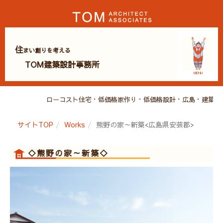
住
まい創りを考える
TOM建築設計事務所
MENU
ローコスト住宅・低価格家作り・低価格設計・広島・建築・設計・ローコス
サイトTOP
Works
熊野の家～新築<広島県安芸郡>
◇熊野の家～新築◇