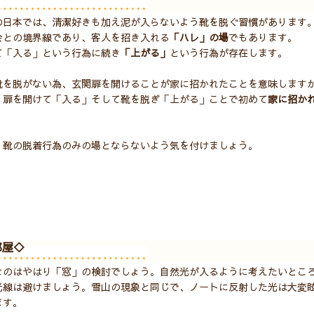
の日本では、清潔好きも加え泥が入らないよう靴を脱ぐ習慣があります
会との境界線であり、客人を招き入れる
「ハレ」の場
でもあります。
て「入る」という行為に続き
「上がる」
という行為が存在します。
靴を脱がない為、玄関扉を開けることが家に招かれたことを意味します
、扉を開けて「入る」そして靴を脱ぎ「上がる」ことで初めて
家に招か
、靴の脱着行為のみの場とならないよう気を付けましょう。
部屋◇
なのはやはり「窓」の検討でしょう。自然光が入るように考えたいとこ
光線は避けましょう。雪山の現象と同じで、ノートに反射した光は大変
ます。