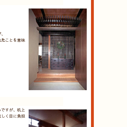
。
が、
れた
ことを意味
ろですが、机上
眩しく目に負担