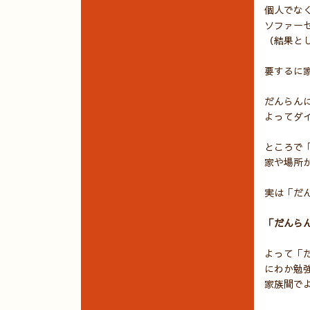
個人でな
ソファー
（結果と
要するに
だんらん
よってダ
ところで
家や場所
実は「だ
「だんら
よって「
にわか勉
家族間で