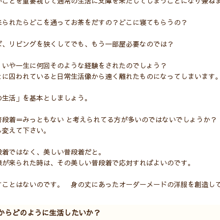
いことを重要視して通常の生活に支障を来たしてしまうことになり兼ね
来られたらどこを通ってお茶をだすの？どこに寝てもらうの？
ば、リビングを狭くしてでも、もう一部屋必要なのでは？
、いや一生に何回そのような経験をされたのでしょう？
とに囚われていると日常生活像から遠く離れたものになってしまいます
の生活」を基本としましょう。
普段着＝みっともない と考えられてる方が多いのではないでしょうか？
し変えて下さい。
段着ではなく、美しい普段着だと。
様が来られた時は、その美しい普段着で応対すればよいのです。
すことはないのです。 身の丈にあったオーダーメードの洋服を創造し
からどのように生活したいか？