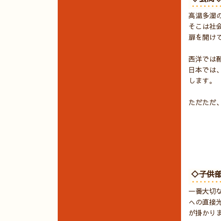
高温多湿
そこは社
扉を開け
西洋では
日本では
します。
ただただ
◇子供
一番大切
への直接
が掛かり