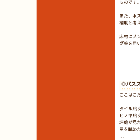
ものです
また、水
補助と考
床材にメ
グ
等を用
◇バス
ここはこ
タイル貼
ヒノキ貼
坪庭が見
星を眺め
…