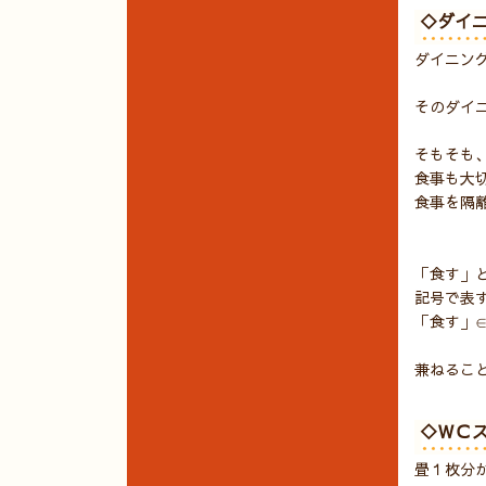
◇ダイ
ダイニン
そのダイ
そもそも
食事も大
食事を隔
「食す」
記号で表
「食す」
兼ねるこ
◇ＷＣ
畳１枚分