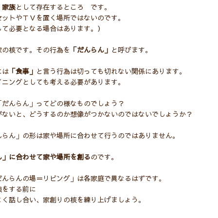
く
家族
として存在するところ です。
セットやＴＶを置く場所ではないのです。
して必要となる場合はあります。）
家の核です。その行為を
「だんらん」
と呼びます。
には
「食事」
と言う行為は切っても切れない関係にあります。
イニングとしても考える必要があります。
「だんらん」ってどの様なものでしょう？
がないと、どうするのか想像がつかないのではないでしょうか？
んらん」の形は家や場所に合わせて行うのではありません。
ん」に合わせて家や場所を創る
のです。
だんらんの場＝リビング」は各家庭で異なるはずです。
強をする前に
よく話し合い、家創りの核を練り上げましょう。