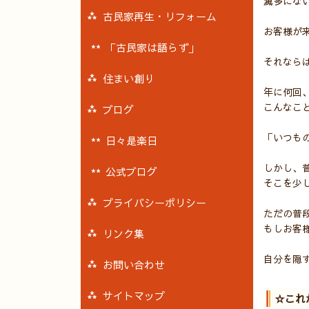
滅多にな
古民家再生・リフォーム
お客様が
「古民家は語らず」
それなら
住まい創り
年に何回
こんなこ
ブログ
「いつも
日々是楽日
しかし、
公式ブログ
そこを少
プライバシーポリシー
ただの普
もしお客
リンク集
自分を隠
お問い合わせ
サイトマップ
☆これ