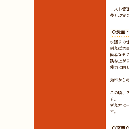
コスト管
夢と現実
◇洗面
水廻りの
例えば洗
簡易なも
跳ね上が
能力は同
効率から
この頃、
す。
考え方は
す。
◇玄関