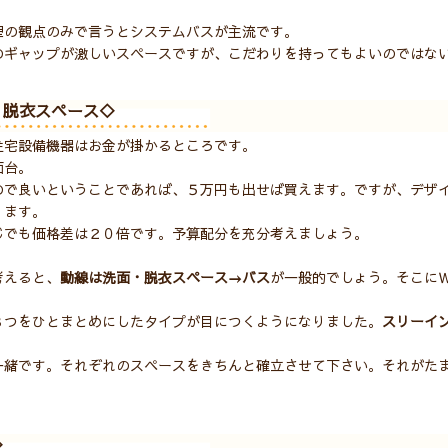
理の観点のみで言うとシステムバスが主流です。
のギャップが激しいスペースですが、こだわりを持ってもよいのではな
・脱衣スペース◇
住宅設備機器はお金が掛かるところです。
面台。
ので良いということであれば、５万円も出せば買えます。ですが、デザ
ります。
じでも価格差は２０倍です。予算配分を充分考えましょう。
考えると、
動線は洗面・脱衣スペース→バス
が一般的でしょう。そこに
３つをひとまとめにしたタイプが目につくようになりました。
スリーイ
一緒です。それぞれのスペースをきちんと確立させて下さい。それがた
◇