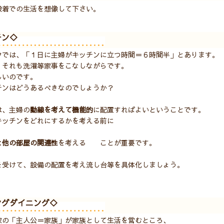
段着での生活を想像して下さい。
チン◇
タでは、「１日に主婦がキッチンに立つ時間＝６時間半」とあります。
。それも洗濯等家事をこなしながらです。
しいのです。
チンはどうあるべきなのでしょうか？
は、主婦の
動線を考えて機能的
に配置すればよいということです。
キッチンをどれにするかを考える前に
と他の部屋の関連性
を考える ことが重要です。
を受けて、設備の配置を考え流し台等を具体化しましょう。
ングダイニング◇
家の「主人公＝家族」が家族として生活を営むところ、