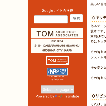
美しい普
Googleサイト内検索
◇キッ
あるデー
驚きです
主婦は忙
ではキッ
その答え
システム
キッチン
NP-CMS ver5.187
その答え
by Netprompt
◇リビ
Powered by
Translate
それは、