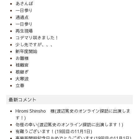
あさんぽ
一日参り
通過点
一日参り
再生現場
コデマリ咲きました！
少し先ですが、、、
新年度開始
お雛様
桂離宮
根継ぎ
大寒波
立春
最新コメント
Hiromi Shinsho 様(渡辺篤史のオンライン探訪に出演しま
す！)
勿怪の幸い(渡辺篤史のオンライン探訪に出演します！)
有難うございます！(19回目の11月1日)
事務所開設記念日おめでとうございます(19回目の11月1日)