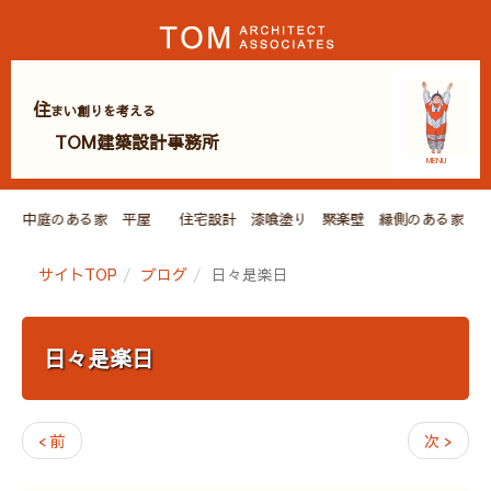
住
まい創りを考える
TOM建築設計事務所
MENU
和風 中庭のある家 平屋 住宅設計 漆喰塗り 聚楽壁 縁側のある家 
サイトTOP
ブログ
日々是楽日
日々是楽日
< 前
次 >