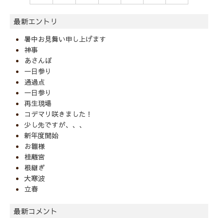
最新エントリ
暑中お見舞い申し上げます
神事
あさんぽ
一日参り
通過点
一日参り
再生現場
コデマリ咲きました！
少し先ですが、、、
新年度開始
お雛様
桂離宮
根継ぎ
大寒波
立春
最新コメント