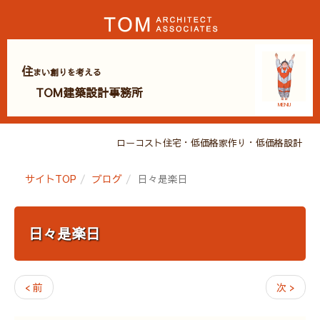
住
まい創りを考える
TOM建築設計事務所
MENU
ローコスト住宅・低価格家作り・低価格設計・広
サイトTOP
ブログ
日々是楽日
日々是楽日
< 前
次 >