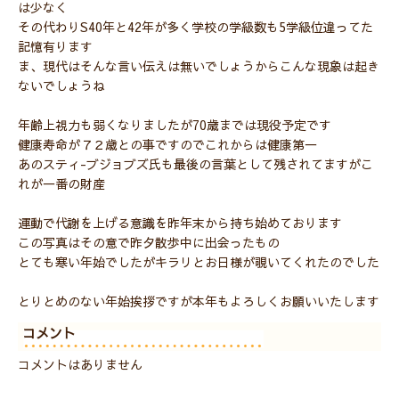
は少なく
その代わりS40年と42年が多く学校の学級数も5学級位違ってた
記憶有ります
ま、現代はそんな言い伝えは無いでしょうからこんな現象は起き
ないでしょうね
年齢上視力も弱くなりましたが70歳までは現役予定です
健康寿命が７２歳との事ですのでこれからは健康第一
あのスティ-ブジョブズ氏も最後の言葉として残されてますがこ
れが一番の財産
運動で代謝を上げる意識を昨年末から持ち始めております
この写真はその意で昨夕散歩中に出会ったもの
とても寒い年始でしたがキラリとお日様が覗いてくれたのでした
とりとめのない年始挨拶ですが本年もよろしくお願いいたします
コメント
コメントはありません