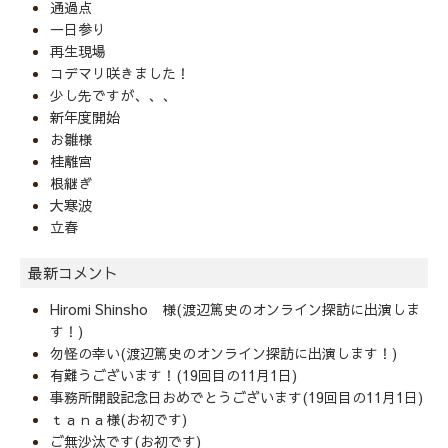
通過点
一日参り
再生現場
コデマリ咲きました！
少し先ですが、、、
新年度開始
お雛様
桂離宮
根継ぎ
大寒波
立春
最新コメント
Hiromi Shinsho 様(渡辺篤史のオンライン探訪に出演しま
す！)
勿怪の幸い(渡辺篤史のオンライン探訪に出演します！)
有難うございます！(19回目の11月1日)
事務所開設記念日おめでとうございます(19回目の11月1日)
ｔａｎａ様(お初です)
ご無沙汰です(お初です)